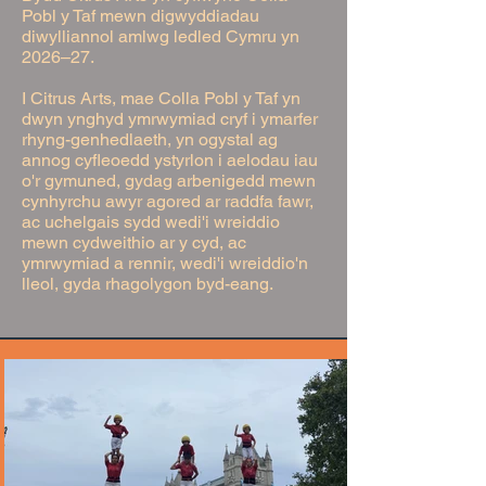
Pobl y Taf mewn digwyddiadau
diwylliannol amlwg ledled Cymru yn
2026–27.
I Citrus Arts, mae Colla Pobl y Taf yn
dwyn ynghyd ymrwymiad cryf i ymarfer
rhyng-genhedlaeth, yn ogystal ag
annog cyfleoedd ystyrlon i aelodau iau
o'r gymuned, gydag arbenigedd mewn
cynhyrchu awyr agored ar raddfa fawr,
ac uchelgais sydd wedi'i wreiddio
mewn cydweithio ar y cyd, ac
ymrwymiad a rennir, wedi'i wreiddio'n
lleol, gyda rhagolygon byd-eang.