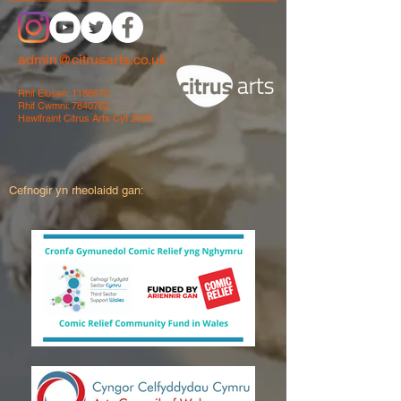
admin@citrusarts.co.uk
Rhif Elusen:
1188670
Rhif Cwmni:
7840762
Hawlfraint Citrus Arts Cyf 2020
Cefnogir yn rheolaidd gan: