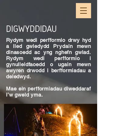
DIGWYDDIDAU
Rydym wedi perfformio drwy hyd
a lled gwledydd Prydain mewn
dinasoedd ac yng nghefn gwlad.
Rydym wedi perfformio i
gynulleidfaoedd o ugain mewn
awyren drwodd i berfformiadau a
deledwyd.
Mae ein perfformiadau diweddaraf
i’w gweld yma.