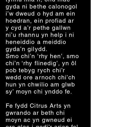
gyda ni bethe calonogol
i’w dweud o hyd am ein
hoedran, ein profiad ar
y cyd a’r pethe gallwn
ni’u rhannu yn help i ni
heneiddio a meiddio
gyda’n gilydd.
Smo chi’n ‘rhy hen’, smo
chi’n ‘rhy flinedig’, yn ôl
pob tebyg rych chi’r
wedd ore arnoch chi’ch
hun yn chwilio am glwb
sy’ moyn chi ynddo fe.
Fe fydd Citrus Arts yn
gwrando ar beth chi
moyn ac yn gwneud ei
ore glas i godi’r arian fel