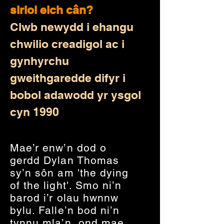
siriol eich cân?
Clwb newydd i ehangu
chwilio creadigol ac i
gynhyrchu
gweithgaredde difyr i
bobol adawodd yr ysgol
cyn 1990
Mae’r enw’n dod o
gerdd Dylan Thomas
sy’n sôn am 'the dying
of the light'. Smo ni’n
barod i’r olau hwnnw
bylu. Falle’n bod ni’n
tynnu mla’n, ond mae