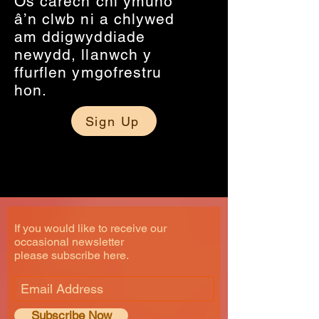
Os carech chi ymuno
â’n clwb ni a chlywed
am ddigwyddiade
newydd, llanwch y
ffurflen ymgofrestru
hon.
Sign Up
If you would like to receive our
occasional newsletter
please subscribe here.
Subscribe Now