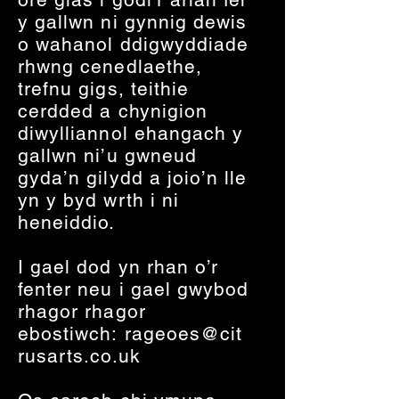
y gallwn ni gynnig dewis
o wahanol ddigwyddiade
rhwng cenedlaethe,
trefnu gigs, teithie
cerdded a chynigion
diwylliannol ehangach y
gallwn ni’u gwneud
gyda’n gilydd a joio’n lle
yn y byd wrth i ni
heneiddio.
I gael dod yn rhan o’r
fenter neu i gael gwybod
rhagor rhagor
ebostiwch:
rageoes@cit
rusarts.co.uk