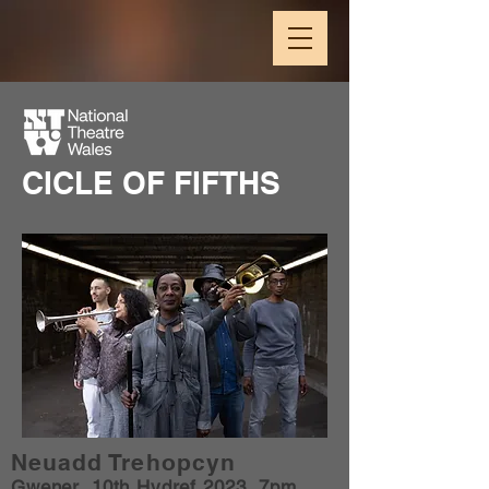
CICLE OF FIFTHS
Neuadd Trehopcyn
Gwener,
10th Hydref 2023, 7pm