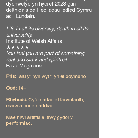
dychwelyd yn hydref 2023 gan
deithio’r sioe i leoliadau ledled Cymru
ac i Lundain.
Life in all its diversity; death in all its
universality.
Institute of Welsh Affairs
★★★★★
You feel you are part of something
real and stark and spiritual.
Buzz Magazine
Pris:
Talu yr hyn wyt ti yn ei ddymuno
Oed:
14+
Rhybudd:
Cyfeiriadau at farwolaeth,
marw a hunanladdiad.
Mae niwl artiffisial trwy gydol y
perfformiad.