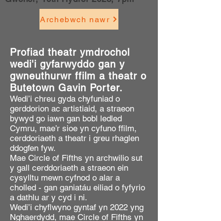
Archebwch nawr
Profiad theatr ymdrochol
wedi'i gyfarwyddo gan y
gwneuthurwr ffilm a theatr o
Butetown Gavin Porter.
Wedi’i chreu gyda chyfuniad o
gerddorion ac artistiaid, a straeon
bywyd go iawn gan bobl ledled
Cymru, mae’r sioe yn cyfuno ffilm,
cerddoriaeth a theatr i greu rhaglen
ddogfen fyw.
Mae Circle of Fifths yn archwilio sut
y gall cerddoriaeth a straeon ein
cysylltu mewn cyfnod o alar a
cholled - gan ganiatáu eiliad o fyfyrio
a dathlu ar y cyd i ni.
Wedi’i chyflwyno gyntaf yn 2022 yng
Nghaerdydd, mae Circle of Fifths yn