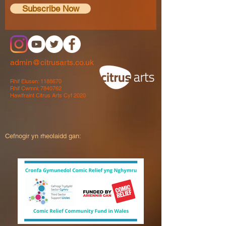
Subscribe Now
admin@citrusarts.co.uk
Rhif Elusen:
1188670
Rhif Cwmni:
7840762
Hawlfraint Citrus Arts Cyf 2020
Cefnogir yn rheolaidd gan: