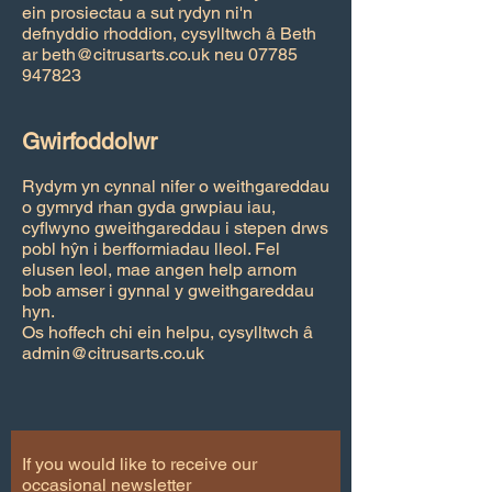
ein prosiectau a sut rydyn ni'n
defnyddio rhoddion, cysylltwch â Beth
ar
beth@citrusarts.co.uk
neu
07785
947823
Gwirfoddolwr
Rydym yn cynnal nifer o weithgareddau
o gymryd rhan gyda grwpiau iau,
cyflwyno gweithgareddau i stepen drws
pobl hŷn i berfformiadau lleol. Fel
elusen leol, mae angen help arnom
bob amser i gynnal y gweithgareddau
hyn.
Os hoffech chi ein helpu, cysylltwch â
admin@citrusarts.co.uk
If you would like to receive our
occasional newsletter