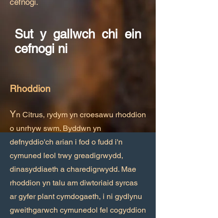
cefnogi.
Sut y gallwch chi ein
cefnogi ni
Rhoddion
Y
n Citrus, rydym yn croesawu rhoddion
o unrhyw swm. Byddwn yn
defnyddio'ch arian i fod o fudd i'n
cymuned leol trwy greadigrwydd,
dinasyddiaeth a charedigrwydd. Mae
rhoddion yn talu am diwtoriaid syrcas
ar gyfer plant cymdogaeth, i ni gydlynu
gweithgarwch cymunedol fel cogyddion