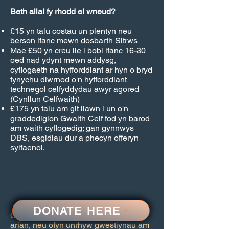
Beth allai fy rhodd ei wneud?
£15 yn talu costau un plentyn neu
berson ifanc mewn dosbarth Sitrws
Mae £50 yn creu lle i bobl ifanc 16-30
oed nad ydynt mewn addysg,
cyflogaeth na hyfforddiant ar hyn o bryd
fynychu diwrnod o'n hyfforddiant
technegol celfyddydau awyr agored
(Cynllun Celfwaith)
£175 yn talu am git llawn i un o'n
graddedigion Gwaith Celf fod yn barod
am waith cyflogedig; gan gynnwys
DBS, esgidiau dur a phecyn offeryn
sylfaenol.
DONATE HERE
Os ydych chi eisiau siarad am godi
arian, neu ofyn unrhyw gwestiynau am