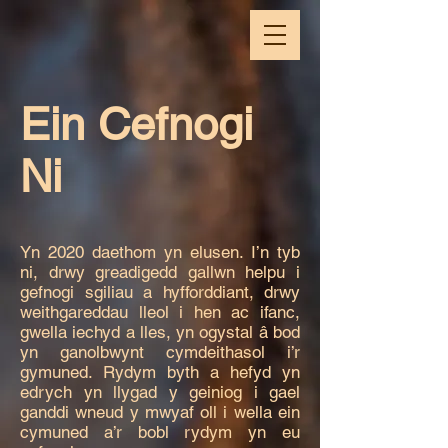
Ein Cefnogi
Ni
Yn 2020 daethom yn elusen. I’n tyb
ni, drwy greadigedd gallwn helpu i
gefnogi sgiliau a hyfforddiant, drwy
weithgareddau lleol i hen ac ifanc,
gwella iechyd a lles, yn ogystal â bod
yn ganolbwynt cymdeithasol i’r
gymuned. Rydym byth a hefyd yn
edrych yn llygad y geiniog i gael
ganddi wneud y mwyaf oll i wella ein
cymuned a’r bobl rydym yn eu