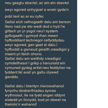
neu gasglu sbwriel, ac am ein sbectol
awyr agored anhygoel a wneir gyda'n
pobl leol ac ar eu cyfer.
Gallai eich cefnogaeth dalu am berson
ifanc nad yw eto wedi dod o hyd i'w
gilfach yn yr ysgol neu'r system
gyflogaeth i gymryd rhan mewn
hyfforddiant technegol celfyddydau
awyr agored, gan gael ei dalu i
hyfforddi a gwneud gwaith creadigol y
maent yn falch ohono.
Gallai dalu am weithdy creadigol
cymdeithasol i grŵp o henuriaid ein
cymuned gydag artist neu feddyliwr na
fyddent fel arall yn gallu clywed
ganddo.
Gallai dalu i blentyn niwrowahanol
fynychu dosbarthiadau syrcas
wythnosol, lle na fydd angen iddynt
eistedd yn llonydd, bod yn dawel na
theimlo'n wahanol!