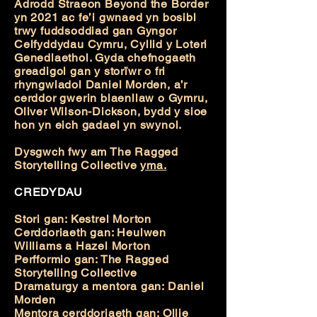
Adrodd Straeon Beyond the Border
yn 2021 ac fe’i gwnaed yn bosibl
trwy fuddsoddiad gan Gyngor
Celfyddydau Cymru, Cyllid y Loteri
Genedlaethol. Gyda chefnogaeth
greadigol gan y storïwr o fri
rhyngwladol Daniel Morden, a’r
cerddor gwerin blaenllaw o Gymru,
Oliver Wilson-Dickson, bydd y sioe
hon yn eich gadael yn swynol.
Dysgwch fwy am The Ragged
Storytelling Collective
yma.
CREDYDAU
Stori gan: Kestrel Morton
Cerddoriaeth gan: Heulwen
Williams a Hazel Morton
Perfformio gan: The Ragged
Storytelling Collective
Dramaturgy a mentora gan: Daniel
Morden
Mentora cerddoriaeth gan: Ollie