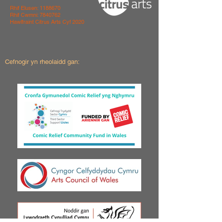
Rhif Elusen:
1188670
Rhif Cwmni:
7840762
Hawlfraint Citrus Arts Cyf 2020
Cefnogir yn rheolaidd gan: