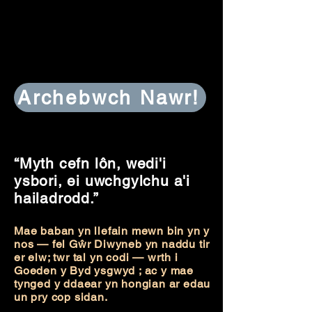
Archebwch Nawr!
“Myth cefn lôn, wedi'i
ysbori, ei uwchgylchu a'i
hailadrodd.”
Mae baban yn llefain mewn bin yn y
nos — fel Gŵr Diwyneb yn naddu tir
er elw; twr tal yn codi — wrth i
Goeden y Byd ysgwyd ; ac y mae
tynged y ddaear yn hongian ar edau
un pry cop sidan.