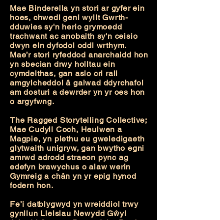
Mae Binderella yn stori ar gyfer ein
hoes, chwedl geni wyllt Gwrth-
dduwies sy'n herio grymoedd
trachwant ac anobaith sy'n ceisio
dwyn ein dyfodol oddi wrthym.
Mae’r stori ryfeddod anarchaidd hon
yn sbecian drwy holltau ein
cymdeithas, gan asio cri rali
amgylcheddol â galwad ddyrchafol
am dosturi a dewrder yn yr oes hon
o argyfwng.
The Ragged Storytelling Collective;
Mae Cudyll Coch, Heulwen a
Magpie, yn plethu eu gweledigaeth
glytwaith unigryw, gan bwytho egni
amrwd adrodd straeon pync ag
edefyn brawychus o alaw werin
Gymreig a chân yn yr epig hynod
fodern hon.
Fe’i datblygwyd yn wreiddiol trwy
gynllun Lleisiau Newydd Gŵyl